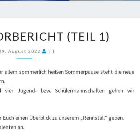
SAISON-
RBERICHT (TEIL 1)
VORBERICHT
(TEIL
29. August 2022
TT
1)
vor allem sommerlich heißen Sommerpause steht die neue
rn.
 vier Jugend- bzw. Schülermannschaften gehen wir
 Euch einen Überblick zu unserem „Rennstall“ geben.
lenten an.