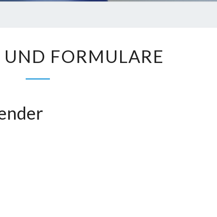
KONTAKT
 UND FORMULARE
UND
FORMULARE
zender