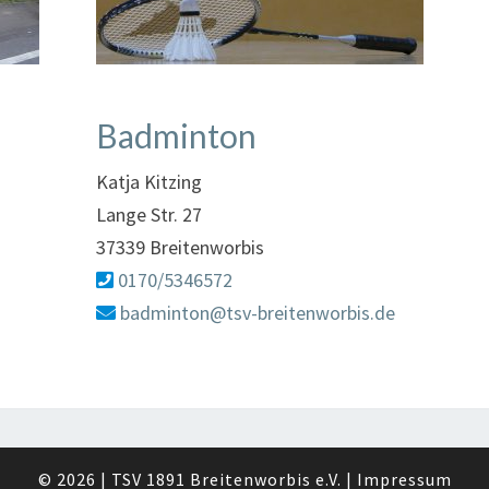
Badminton
Katja Kitzing
Lange Str. 27
37339 Breitenworbis
0170/5346572
badminton@tsv-breitenworbis.de
© 2026
|
TSV 1891 Breitenworbis e.V.
|
Impressum