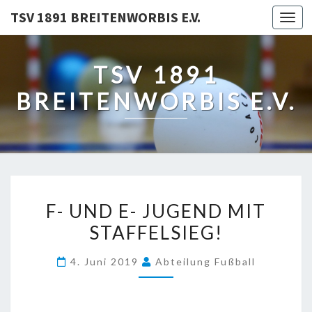
TSV 1891 BREITENWORBIS E.V.
Togg
navi
TSV 1891
BREITENWORBIS E.V.
F-
F- UND E- JUGEND MIT
UND
STAFFELSIEG!
E-
JUGEND
4. Juni 2019
Abteilung Fußball
MIT
STAFFELSIEG!