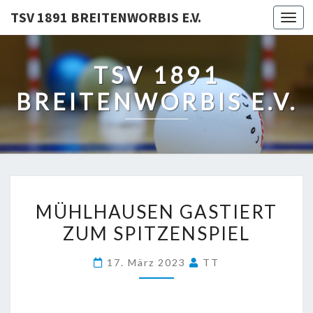
TSV 1891 BREITENWORBIS E.V.
Togg
navi
TSV 1891
BREITENWORBIS E.V.
MÜHLHAUSEN
MÜHLHAUSEN GASTIERT
GASTIERT
ZUM SPITZENSPIEL
ZUM
SPITZENSPIEL
17. März 2023
TT