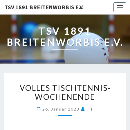
TSV 1891 BREITENWORBIS E.V.
Togg
navi
TSV 1891
BREITENWORBIS E.V.
VOLLES
VOLLES TISCHTENNIS-
TISCHTENNIS-
WOCHENENDE
WOCHENENDE
26. Januar 2023
TT