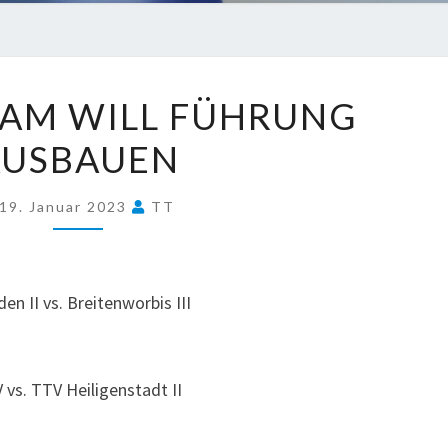
JUGENDTEAM
AM WILL FÜHRUNG
WILL
AUSBAUEN
FÜHRUNG
AUSBAUEN
19. Januar 2023
TT
n II vs. Breitenworbis III
 vs. TTV Heiligenstadt II