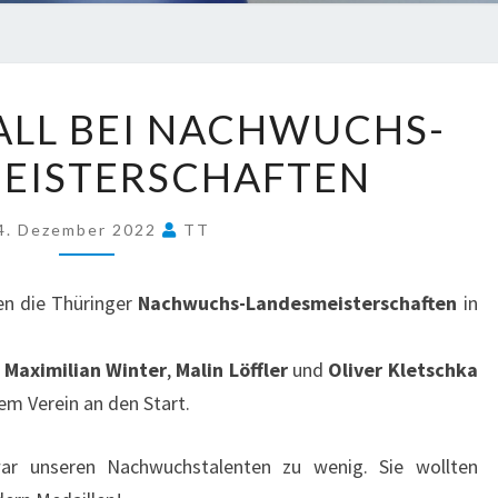
4X
ALL BEI NACHWUCHS-
EDELMETALL
EISTERSCHAFTEN
BEI
NACHWUCHS-
LANDESMEISTERSCHAFTEN
4. Dezember 2022
TT
n die Thüringer
Nachwuchs-Landesmeisterschaften
in
,
Maximilian Winter
,
Malin Löffler
und
Oliver Kletschka
em Verein an den Start.
war unseren Nachwuchstalenten zu wenig. Sie wollten