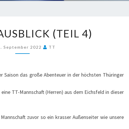
SAISON-
USBLICK (TEIL 4)
AUSBLICK
(TEIL
4. September 2022
TT
4)
er Saison das große Abenteuer in der höchsten Thüringer
t eine TT-Mannschaft (Herren) aus dem Eichsfeld in dieser
 Mannschaft zuvor so ein krasser Außenseiter wie unsere