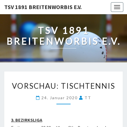
TSV 1891 BREITENWORBIS E.V.
Togg
navi
TSV 1891
BREITENWORBIS E.V.
VORSCHAU:
VORSCHAU: TISCHTENNIS
TISCHTENNIS
24. Januar 2020
TT
3. BEZIRKSLIGA