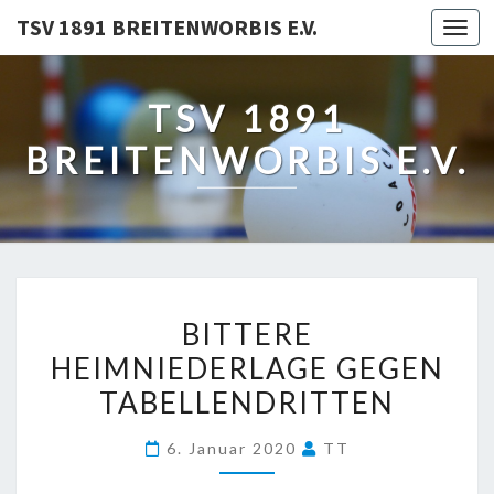
TSV 1891 BREITENWORBIS E.V.
Togg
navi
TSV 1891
BREITENWORBIS E.V.
BITTERE
BITTERE
HEIMNIEDERLAGE
HEIMNIEDERLAGE GEGEN
GEGEN
TABELLENDRITTEN
TABELLENDRITTEN
6. Januar 2020
TT