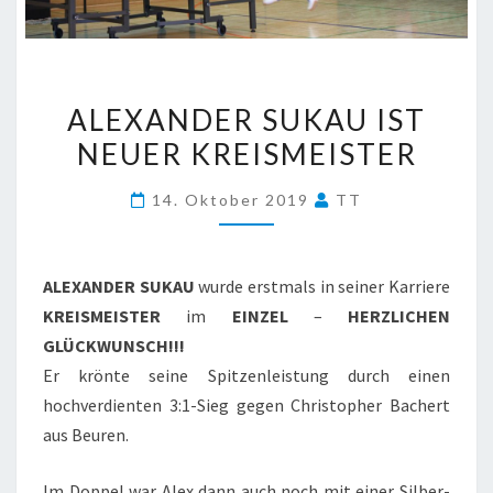
ALEXANDER
ALEXANDER SUKAU IST
SUKAU
NEUER KREISMEISTER
IST
NEUER
14. Oktober 2019
TT
KREISMEISTER
ALEXANDER SUKAU
wurde erstmals in seiner Karriere
KREISMEISTER
im
EINZEL
–
HERZLICHEN
GLÜCKWUNSCH!!!
Er krönte seine Spitzenleistung durch einen
hochverdienten 3:1-Sieg gegen Christopher Bachert
aus Beuren.
Im Doppel war Alex dann auch noch mit einer Silber-