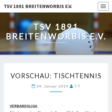
TSV 1891 BREITENWORBIS E.V.
Togg
navi
TSV 1891
BREITENWORBIS E.V.
VORSCHAU:
VORSCHAU: TISCHTENNIS
TISCHTENNIS
24. Januar 2019
TT
VERBANDSLIGA