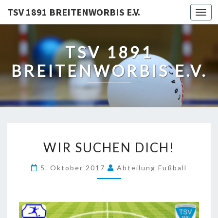
TSV 1891 BREITENWORBIS E.V.
Togg
navi
TSV 1891
BREITENWORBIS E.V.
WIR
WIR SUCHEN DICH!
SUCHEN
DICH!
5. Oktober 2017
Abteilung Fußball