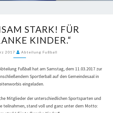
„GEMEINSAM
SAM STARK! FÜR
STARK!
ANKE KINDER.“
FÜR
TODKRANKE
KINDER.“
ärz 2017
Abteilung Fußball
 Abteilung Fußball hat am Samstag, dem 11.03.2017 zur
schließendem Sportlerball auf den Gemeindesaal in
eitenworbis eingeladen.
iche Mitglieder der unterschiedlichen Sportsparten und
ne teilnahmen, stand voll und ganz unter dem Motto: