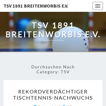
TSV 1891 BREITENWORBIS E.V.
Togg
navi
TSV 1891
BREITENWORBIS E.V.
Durchsuchen Nach
Category:
TSV
REKORDVERDÄCHTIGER
REKORDVERDÄCHTIGER
TISCHTENNIS-
TISCHTENNIS-NACHWUCHS
NACHWUCHS