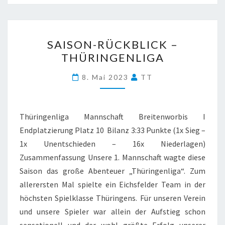
SAISON-
SAISON-RÜCKBLICK –
RÜCKBLICK
THÜRINGENLIGA
–
THÜRINGENLIGA
8. Mai 2023
TT
Thüringenliga Mannschaft Breitenworbis I
Endplatzierung Platz 10 Bilanz 3:33 Punkte (1x Sieg –
1x Unentschieden – 16x Niederlagen)
Zusammenfassung Unsere 1. Mannschaft wagte diese
Saison das große Abenteuer „Thüringenliga“. Zum
allerersten Mal spielte ein Eichsfelder Team in der
höchsten Spielklasse Thüringens. Für unseren Verein
und unsere Spieler war allein der Aufstieg schon
sensationell und der wohl größte Erfolg unserer