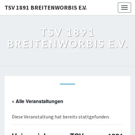
TSV 1891 BREITENWORBIS E.V.
Togg
navi
TSV 1891
BREITENWORBIS E.V.
« Alle Veranstaltungen
Diese Veranstaltung hat bereits stattgefunden.