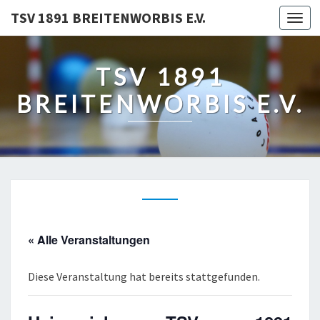
TSV 1891 BREITENWORBIS E.V.
Togg
navi
TSV 1891
BREITENWORBIS E.V.
« Alle Veranstaltungen
Diese Veranstaltung hat bereits stattgefunden.