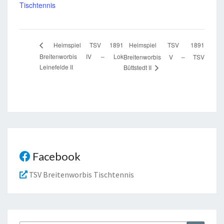
Tischtennis
Heimspiel TSV 1891
Heimspiel TSV 1891
Breitenworbis IV – Lok
Breitenworbis V – TSV
Leinefelde II
Büttstedt II
Facebook
TSV Breitenworbis Tischtennis