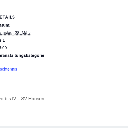
ETAILS
atum:
amstag, 28. März
eit:
5:00
eranstaltungskategorie
ischtennis
orbis IV – SV Hausen