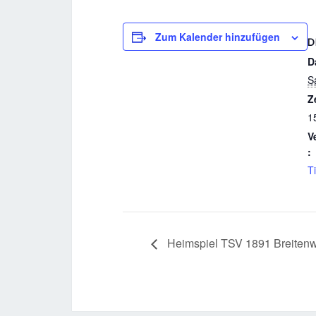
Zum Kalender hinzufügen
D
D
S
Z
1
V
:
T
Heimspiel TSV 1891 Breitenw