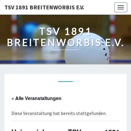
TSV 1891 BREITENWORBIS E.V.
Togg
navi
TSV 1891
BREITENWORBIS E.V.
« Alle Veranstaltungen
Diese Veranstaltung hat bereits stattgefunden.