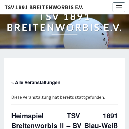
TSV 1891 BREITENWORBIS E.V.
Togg
TSV 1891
navi
BREITENWORBIS E.V.
« Alle Veranstaltungen
Diese Veranstaltung hat bereits stattgefunden.
Heimspiel TSV 1891
Breitenworbis II – SV Blau-Weiß